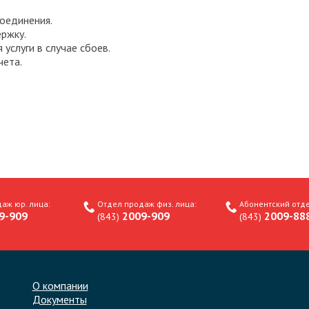
соединения.
ржку.
услуги в случае сбоев.
чета.
аж юр. лица:
Отдел продаж физ. лица:
Абонентский отде
9-909
2009-909
2009-88
(843)
(843)
О компании
Документы