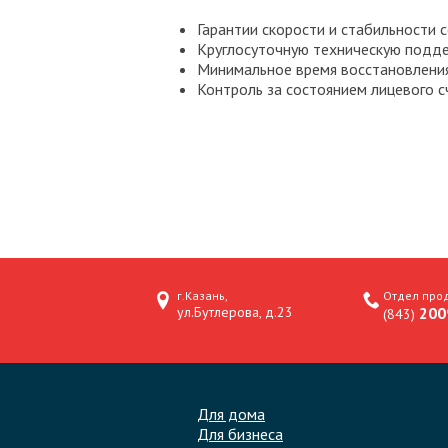
Гарантии скорости и стабильности 
Круглосуточную техническую подде
Минимальное время восстановления 
Контроль за состоянием лицевого с
г.Казань,
Отдел прод
ул.Бутлерова, д.23
200
(843)
Для дома
Для бизнеса