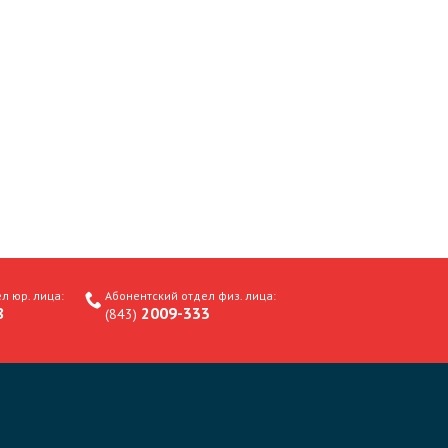
л юр. лица:
Абонентский отдел физ. лица:
8
2009-333
(843)