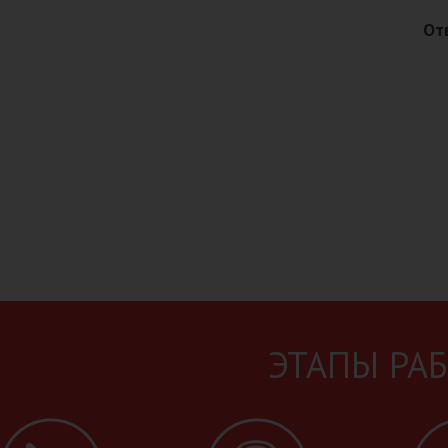
От
И мы подберем д
ЭТАПЫ РА