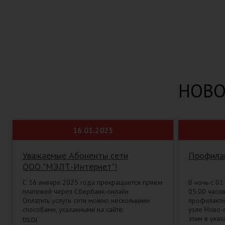
Мы найдем возможность 
НОВО
16.01.2025
Уважаемые Абоненты сети
Профила
ООО "МЭЛТ-Интернет"!
С 16 января 2025 года прекращается прием
В ночь с 01
платежей через Сбербанк-онлайн
05.00 часов
Оплатить услуги сети можно несколькими
профилакти
способами, указанными на сайте:
узле Ново-с
mi.ru
этим в ука