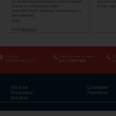
По-прежнему рекомендуем способ прямой
доступа к 
оплаты на собственном сайте
в Ново-сав
сети ООО "МЭЛТ-Интернет" (моментально и
без комиссии):
mi.ru
Email:
ab@mi.ru
Тел. абонентского отдела: (843)
2009333(физлица)
Тел. службы тех. поддержки: (843) 2009900
г.Казань,
Отдел продаж юр. лица:
От
ул.Бутлерова, д.23
2009-909
(843)
(8
Для дома
О компании
Для бизнеса
Документы
Контакты