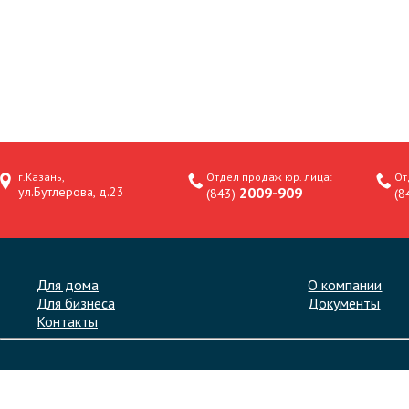
г.Казань,
Отдел продаж юр. лица:
От
ул.Бутлерова, д.23
2009-909
(843)
(8
Для дома
О компании
Для бизнеса
Документы
Контакты